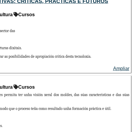
TIVAS: CRÍTICAS, PRÁCTICAS E FUTUROS
r, acción e reflexión, favorecendo unha educación con
ultura
Cursos
amenta de transformación social, promovendo no alumnado a
erspectiva socioeducativa e comprometida.
ficial e enfoques STEAM para favorecer procesos de aprendizaxe
sector das
 no pensamento crítico e no traballo colaborativo.
 deseño de propostas educativas contextualizadas, éticas e
turas dixitais.
ar as posibilidades de apropiación crítica desta tecnoloxía.
Ampliar
egarase un diploma acreditativo a cada participante que
ultura
Cursos
s, experimentación
con recoñecemento de 1 crédito ECTS para as ensinanzas de
 permita ter unha visión xeral dos moldes, das súas características e das súas
 solicitará o recoñecemento de créditos na secretaría de
etenda validar esas horas, presentando o certificado/diploma
, construción de
modo que o proceso teña como resultado unha formación práctica e útil.
escontos en actividades de extensión universitaria prema
s.