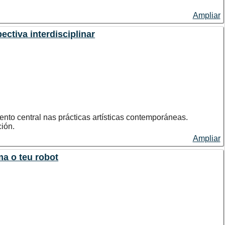
Ampliar
ctiva interdisciplinar
nto central nas prácticas artísticas contemporáneas.
ión.
ción artística.
Ampliar
al e conciencia do movemento.
oz como material artístico.
a o teu robot
úblico. Fomentar procesos de creación artística baseados na
 conceptual e formalmente.
rido, Macarena Montesinos, Marco Maril, María Rodríguez
de descontos en actividades de extensión universitaria