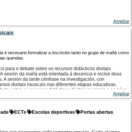
igo
ase un diploma acreditativo (asistencia obrigatoria ao 85 %
as ensinanzas de grao por cada 25 horas. O estudantado
e imparta a titulación na que pretenda validar esas horas,
Ampliar
ásicos de programación electrónica;
ividade.
sicais
, actuadores e sensórica.
ores Arduino/ESP32 usando C/C++.
desde cero.
eta é necesario formalizar a inscrición tanto no grupo de mañá como
dúas quendas.
ión básica.
co para o debate sobre os recursos didácticos dixitais
 A sesión da mañá está orientada á docencia e inclúe dous
de liña ou brazo articulado.
. A sesión da tarde céntrase na investigación, con
ursos dixitais musicais nas diferentes etapas educativas.
ebate sobre os recursos didácticos dixitais musicais e as súas
Ampliar
ura, motores e drivers, servomotores, sensores de distancia e
omo na investigación.
sar coordenadas de investigación arredor deste nas etapas
quinas de estados, control PID básico, comunicación serie e
dade
ECTs
Escolas deportivas
Portas abertas
cais, tanto deseñados por editoriais como de elaboración
s seus potenciais didácticos, así como as súas posibilidades