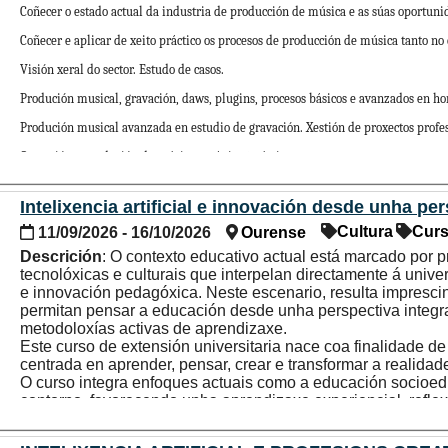
Elaboración de probas prácticas dun sistema de comun
No caso de “días soltos”, nos que non haberá dereito a desconto.
Erquicia, Berenice Caneiro, Lucía Riobó Lestón, Sergio Ra
Coñecer o estado actual da industria de producción de música e as súas oportuni
Desenvolvemento dos coñecementos para realizar un pr
No caso de “días soltos”, nos que non haberá dereito a desconto.
- 10% no 2º fillo/a.
Introdución ao desarrollo de software para unha misión
Para consultar a qué colectivo pertence, a efectos 
Coñecer e aplicar de xeito práctico os procesos de producción de música tanto no
- 10% no 2º fillo/a.
prema no seguinte enlace
Colectivos Universidade de V
- 15% no 3º fillo/a
Docentes: Guillermo Calvo Hermo, Manuel Diz Folgar, 
Visión xeral do sector. Estudo de casos.
- 15% no 3º fillo/a
López, Miguel de Otaola Savio, Marco Merino Teijeiro, Hug
Recoñecemento de créditos:
Ao remate do curso entregar
- 20% no 4º fillo/a
Produción musical, gravación, daws, plugins, procesos básicos e avanzados en h
das horas) con recoñecemento de 1 crédito ECTS para 
- 20% no 4º fillo/a
Para consultar a qué colectivo pertence, a efectos 
solicitará o recoñecemento de créditos no centro onde s
- 25% no 5º fillo/a
Produción musical avanzada en estudio de gravación. Xestión de proxectos profes
prema no seguinte enlace
Colectivos Universidade de V
- 25% no 5º fillo/a
presentando o certificado/diploma de aproveitamento da act
Gravación e produción de música orgánica/acústica.
Recoñecemento de créditos:
Ao remate do curso entregar
Contacto consultas:
extension@uvigo.gal
das horas) con recoñecemento de 1 crédito ECTS para 
Produción de música electrónica/dixital. Técnicas e recursos.
solicitará o recoñecemento de créditos no centro onde s
Intelixencia artificial e innovación desde unha pe
presentando o certificado/diploma de aproveitamento da act
IAs para produción musical.
Cultura
Cur
11/09/2026 - 16/10/2026
Ourense
Proxecto grupal en estudo de gravación I.
Descrición
: O contexto educativo actual está marcado por 
Proxecto grupal en estudo de gravación II.
tecnolóxicas e culturais que interpelan directamente á univ
e innovación pedagóxica. Neste escenario, resulta impresci
Proxecto individual en home studio I.
permitan pensar a educación desde unha perspectiva integr
metodoloxías activas de aprendizaxe.
Proxecto individual en home studio II.
Este curso de extensión universitaria nace coa finalidade d
centrada en aprender, pensar, crear e transformar a realida
O curso integra enfoques actuais como a educación socioedu
contorno, favorecendo unha aprendizaxe experiencial, reflex
coñecementos teóricos, senón que desenvolve competencias
profesional, como o pensamento crítico, a creatividade, o tr