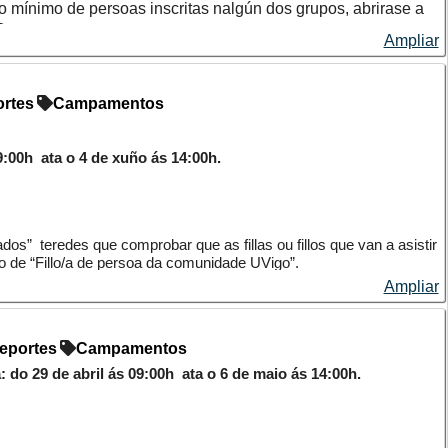
mínimo de persoas inscritas nalgún dos grupos, abrirase a
o.
Ampliar
esións semanais de exercicio físico en pequenos grupos con
unha terceira sesión a maiores os venres (CLASE DE GRUPO
rtes
Campamentos
0h ata o 4 de xuño ás 14:00h.
 adquirir coñecementos básicos para unha actividade física
e ao número mínimo de persoas necesario para formar o grupo,
dos” teredes que comprobar que as fillas ou fillos que van a asistir
 súa pre-insrición e fagan o pagamento nun prazo máximo de 48
o de “Fillo/a de persoa da comunidade UVigo”.
Ampliar
bancaria ou a través da folla de autoliquidación nunha
s bancarias colaboradoras (Santander, ABANCA e CaixaBank).
ón “+Novo”, nesa nova pantalla cumprimentar os campos cos datos
o para formar o grupo, abrirase o prazo de inscrición para
eportes
Campamentos
á o arquivo co
libro de familia
escaneado en tódalas follas.
 29 de abril ás 09:00h ata o 6 de maio ás 14:00h.
 uso”
-fitness para concertar unha sesión de proba.