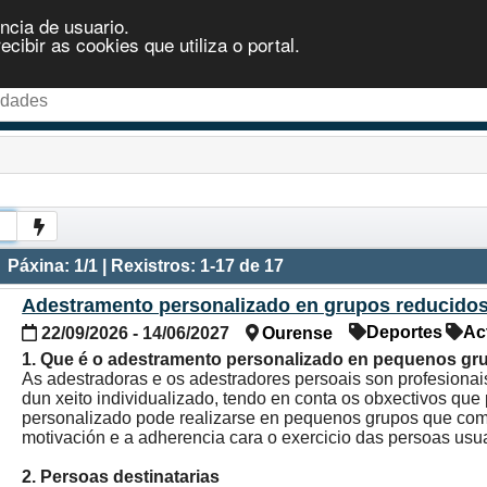
ncia de usuario.
ibir as cookies que utiliza o portal.
Páxina: 1/1 | Rexistros: 1-17 de 17
Adestramento personalizado en grupos reducido
Deportes
Ac
22/09/2026 - 14/06/2027
Ourense
1. Que é o adestramento personalizado en pequenos g
As adestradoras e os adestradores persoais son profesionais
dun xeito individualizado, tendo en conta os obxectivos qu
personalizado pode realizarse en pequenos grupos que compa
motivación e a adherencia cara o exercicio das persoas usua
2. Persoas destinatarias