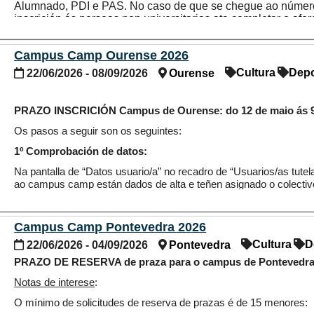
Alumnado, PDI e PAS. No caso de que se chegue ao número 
inscrición ás persoas non universitarias ata completar o afor
3. Duración do programa
Campus Camp Ourense 2026
Dende o 16 de setembro ata o 27 de xuño, incluíndo dúas s
monitor (cun máximo 5 persoas en cada franxa horaria) e 
Cultura
Depo
22/06/2026 - 08/09/2026
Ourense
TIPO CORE, GAP...)
4. Obxectivos principais
PRAZO INSCRICIÓN Campus de Ourense: do 12 de maio ás 9:0
Crear hábitos saudables, mellorar a condición física xeral e
Os pasos a seguir son os seguintes:
segura e saudable.
1º Comprobación de datos:
5. Procedemento de inscrición
1 º Realizar a pre-inscrición nesta web. En canto se chegu
Na pantalla de “Datos usuario/a” no recadro de “Usuarios/as tutela
estas recibirán un correo electrónico para que confirmen a
ao campus camp están dados de alta e teñen asignado o colectiv
h.
En caso de non estar dados de alta o proceso de solicitude é
:
2 º O pagamento poderá efectuarse en liña mediante tarxeta 
sucursal, caixeiro ou banca en liña dalgunha das entidade
1.-No recadro de “Usuarios/as tutelados “ premer no bot
Campus Camp Pontevedra 2026
3 º Unha vez alcanzado o número mínimo de persoas necesari
do menor .
Cultura
D
22/06/2026 - 04/09/2026
Pontevedra
as persoas non universitarias.
2.-Na parte dereita de “Documentación obrigatoria” haber
PRAZO DE RESERVA de praza para o campus de Pontevedra: do
6. Sesión de proba
3.-Marcar o recadro de “acepto os termos e condicións de
Notas de interese
:
Podes poñerte en contacto co persoal técnico da sala cardio
4.-Por último premer en “Rexistrar”
O mínimo de solicitudes de reserva de prazas é de 15 menores: