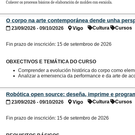
Coñecer os procesos básicos de elaboración de moldes con escaiola.
Realizar un proxecto de molde, deseñado para a peza de cada participante.
Realizar a reprodución das pezas co molde.
O corpo na arte contemporánea dende unha perspe
Cultura
Cursos
23/09/2026 - 09/10/2026
Vigo
Expoñer distintos acabamentos das pezas.
Fin prazo de inscrición: 15 de setembroo de 2026
OBXECTIVOS E TEMÁTICA DO CURSO
Comprender a evolución histórica do corpo como eleme
Analizar a emerxencia da performance e da arte de acc
Explorar a noción de presenza e a súa relación coa crea
Desenvolver ferramentas básicas de expresión corpor
Introducir técnicas de traballo vocal e exploración da v
Robótica open source: deseña, imprime e program
Investigar a relación entre corpo, espazo, tempo e p
Cultura
Cursos
23/09/2026 - 09/10/2026
Vigo
experimentación interdisciplinar.
Desenvolver unha proposta performativa fundamentada
Fin prazo de inscrición: 15 de setembro de 2026
Docentes: Iria Vázquez López, Olga Cameselle, Susana Gar
Para consultar a qué colectivo pertence, a efectos 