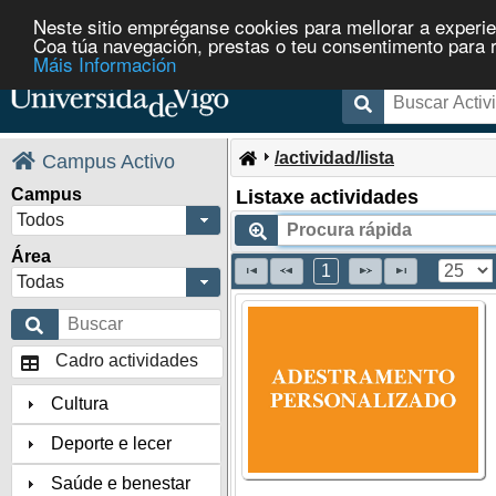
Neste sitio empréganse cookies para mellorar a experie
Coa túa navegación, prestas o teu consentimento para rec
Máis Información
/actividad/lista
Campus Activo
Campus
Listaxe actividades
Todos
Área
1
Todas
Cadro actividades
Cultura
Deporte e lecer
Saúde e benestar