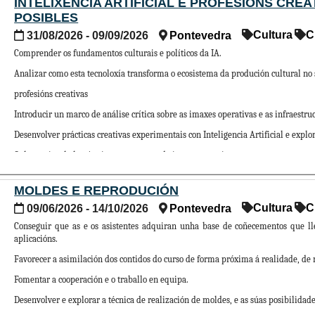
INTELIXENCIA ARTIFICIAL E PROFESIONS CREA
O curso preséntase, así, como un espazo para conectar sabe
POSIBLES
impacto real máis alá da aula.
Os obxectivos do curso son os seguintes:
Cultura
C
31/08/2026 - 09/09/2026
Pontevedra
-Fomentar unha compresión crítica da educación como ferr
Comprender os fundamentos culturais e políticos da IA.
capacidade de analizar a realidade educativa desde unha p
-Explorar e aplicar metodoloxías activas, intelixencia arti
Analizar como esta tecnoloxía transforma o ecosistema da produción cultural no 
significativos baseados na creatividade, na experimentación,
-Coñecer e utilizar recursos educativos innovadores, para o
profesións creativas
adaptadas a distintos ámbitos socioeducativos.
Introducir un marco de análise crítica sobre as imaxes operativas e as infraestruc
Este curso de extensión ten unha duración de 30 horas .
Desenvolver prácticas creativas experimentais con Inteligencia Artificial e explor
Cultura visual algorítmica e o concepto da imaxe operativa.
Director: Jesús Deibe Fernández Simo
Economía política da lntelixencia Artificial.
Programa detallado
MOLDES E REPRODUCIÓN
IA, creatividade e prácticas artísticas e profesionais contemporáneas.
Recoñecemento de créditos
: ao remate do obradoiro entr
Cultura
C
09/06/2026 - 14/10/2026
Pontevedra
Taller práctico: Desmontando a imaxe xerada. Introducción á xeración de imaxe
seguise polo menos un 85% das actividades programadas, 
Conseguir que as e os asistentes adquiran unha base de coñecementos que lles
grao por cada 25 horas de traballo do estudante. O alumnado
con prompts e análise de sesgos.
aplicacións.
alumnos da facultade onde se imparta a titulación na que pr
de aproveitamento da actividade.
Taller práctico: Datasets como material creativo. Exploración de datasets abertos
Favorecer a asimilación dos contidos do curso de forma próxima á realidade, de 
microdatasets e visualización e clasificación de datos.
Fomentar a cooperación e o traballo en equipa.
Para consultar a qué colectivo pertence, a efectos de d
Desenvolver e explorar a técnica de realización de moldes, e as súas posibilidade
na seguinte ligazón
:
Colectivos Universidade de Vigo