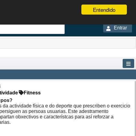
Entendido
Entrar
s
tividade
Fitness
rupos?
 da actividade física e do deporte que prescriben o exercicio
e persiguen as persoas usuarias. Este adestramento
rtan obxectivos e característcas para así reforzar a
rias.